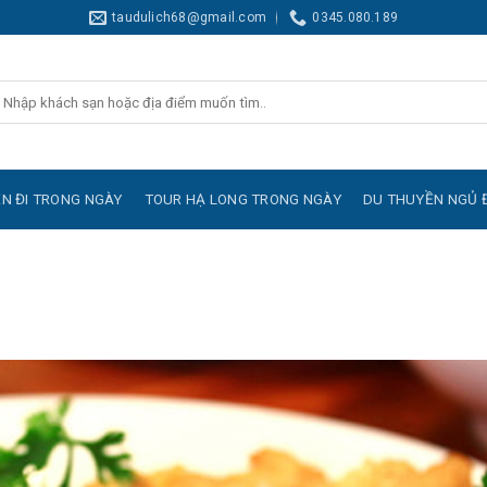
taudulich68@gmail.com
0345.080.189
ìm
iếm:
N ĐI TRONG NGÀY
TOUR HẠ LONG TRONG NGÀY
DU THUYỀN NGỦ 