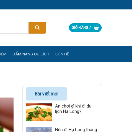
GIỎ HÀNG /
ĐÊM
CẨM NANG DU LỊCH
LIÊN HỆ
Bài viết mới
Ăn chơi gì khi đi du
lịch Hạ Long?
Nên đi Hạ Long tháng