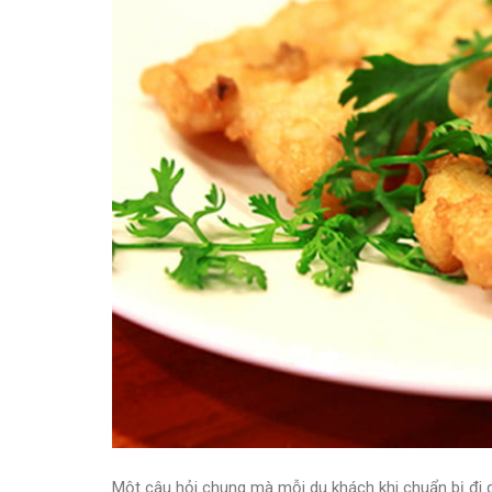
Một câu hỏi chung mà mỗi du khách khi chuẩn bị đi 