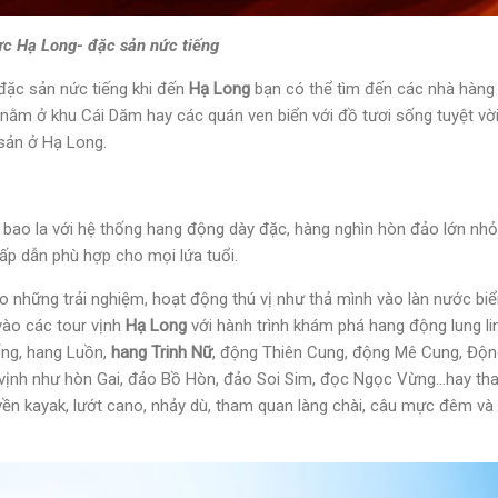
c Hạ Long- đặc sản nức tiếng
đặc sản nức tiếng khi đến
Hạ Long
bạn có thể tìm đến các nhà hàng
ằm ở khu Cái Dăm hay các quán ven biển với đồ tươi sống tuyệt vời,
 sản ở Hạ Long.
 bao la với hệ thống hang động dày đặc, hàng nghìn hòn đảo lớn nh
hấp dẫn phù hợp cho mọi lứa tuổi.
 những trải nghiệm, hoạt động thú vị như thả mình vào làn nước biể
vào các tour vịnh
Hạ Long
với hành trình khám phá hang động lung li
ống, hang Luồn,
hang Trinh Nữ
, động Thiên Cung, động Mê Cung, Độ
vịnh như hòn Gai, đảo Bồ Hòn, đảo Soi Sim, đọc Ngọc Vừng…hay th
ền kayak, lướt cano, nhảy dù, tham quan làng chài, câu mực đêm và 