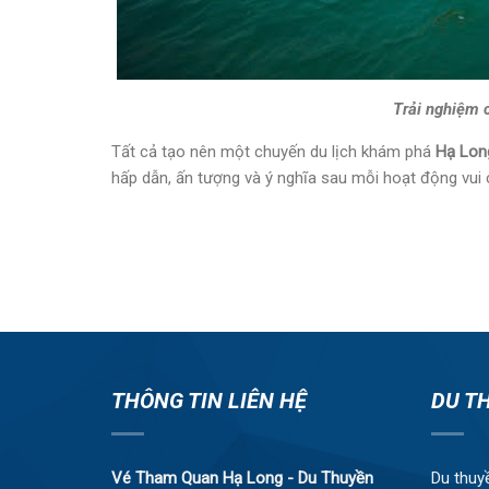
Trải nghiệm 
Tất cả tạo nên một chuyến du lịch khám phá
Hạ Lon
hấp dẫn, ấn tượng và ý nghĩa sau mỗi hoạt động vui c
THÔNG TIN LIÊN HỆ
DU T
Vé Tham Quan Hạ Long - Du Thuyền
Du thuy