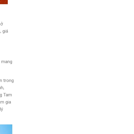
 ở
 giá
ỏ mang
n trong
nh,
ng Tam
am gia
lý