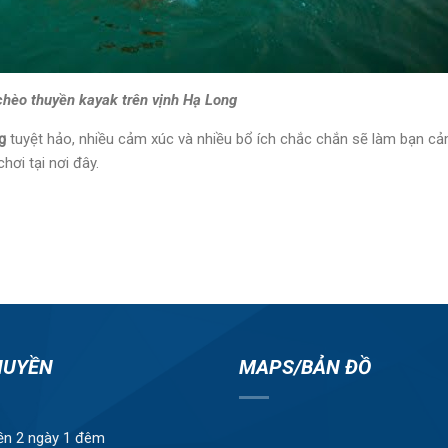
chèo thuyền kayak trên vịnh Hạ Long
g
tuyệt hảo, nhiều cảm xúc và nhiều bổ ích chắc chắn sẽ làm bạn cả
hơi tại nơi đây.
HUYỀN
MAPS/BẢN ĐỒ
ền 2 ngày 1 đêm