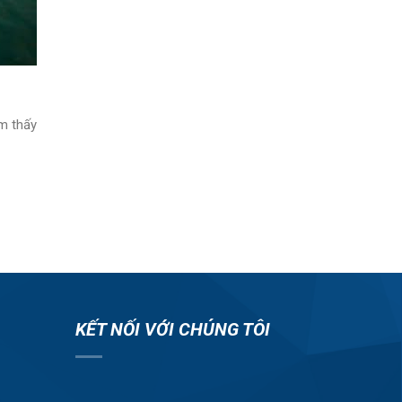
m thấy
KẾT NỐI VỚI CHÚNG TÔI