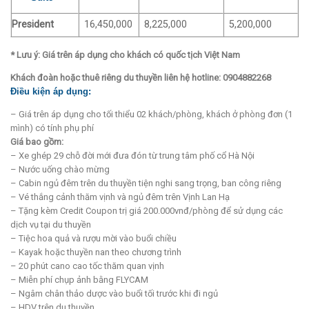
President
16,450,000
8,225,000
5,200,000
* Lưu ý: Giá trên áp dụng cho khách có quốc tịch Việt Nam
Khách đoàn hoặc thuê riêng du thuyền liên hệ hotline: 0904882268
Điều kiện áp dụng:
– Giá trên áp dụng cho tối thiểu 02 khách/phòng, khách ở phòng đơn (1
mình) có tính phụ phí
Giá bao gồm:
– Xe ghép 29 chỗ đời mới đưa đón từ trung tâm phố cổ Hà Nội
– Nước uống chào mừng
– Cabin ngủ đêm trên du thuyền tiện nghi sang trọng, ban công riêng
– Vé thắng cảnh thăm vịnh và ngủ đêm trên Vịnh Lan Hạ
– Tặng kèm Credit Coupon trị giá 200.000vnđ/phòng để sử dụng các
dịch vụ tại du thuyền
– Tiệc hoa quả và rượu mời vào buổi chiều
– Kayak hoặc thuyền nan theo chương trình
– 20 phút cano cao tốc thăm quan vịnh
– Miễn phí chụp ảnh bằng FLYCAM
– Ngâm chân thảo dược vào buổi tối trước khi đi ngủ
– HDV trên du thuyền