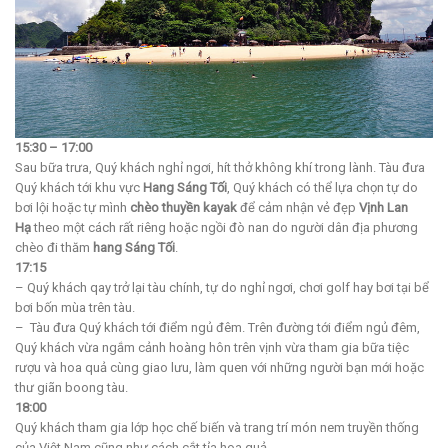
15:30 – 17:00
Sau bữa trưa, Quý khách nghỉ ngơi, hít thở không khí trong lành. Tàu đưa
Quý khách tới khu vực
Hang Sáng Tối
, Quý khách có thể lựa chọn tự do
bơi lội hoặc tự mình
chèo thuyền kayak
để cảm nhận vẻ đẹp
Vịnh Lan
Hạ
theo một cách rất riêng hoặc ngồi đò nan do người dân địa phương
chèo đi thăm
hang Sáng Tối
.
17:15
– Quý khách qay trở lại tàu chính, tự do nghỉ ngơi, chơi golf hay bơi tại bể
bơi bốn mùa trên tàu.
– Tàu đưa Quý khách tới điểm ngủ đêm. Trên đường tới điểm ngủ đêm,
Quý khách vừa ngắm cảnh hoàng hôn trên vịnh vừa tham gia bữa tiệc
rượu và hoa quả cùng giao lưu, làm quen với những người bạn mới hoặc
thư giãn boong tàu.
18:00
Quý khách tham gia lớp học chế biến và trang trí món nem truyền thống
của Việt Nam cũng như cách cắt tỉa hoa quả.