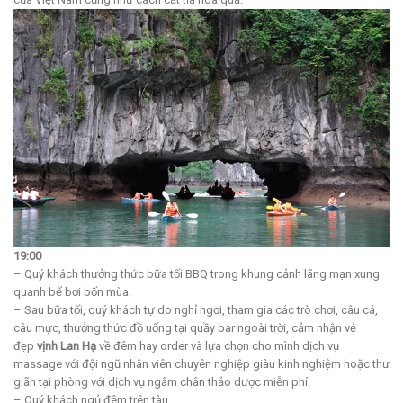
19:00
– Quý khách thưởng thức bữa tối BBQ trong khung cảnh lãng mạn xung
quanh bể bơi bốn mùa.
– Sau bữa tối, quý khách tự do nghỉ ngơi, tham gia các trò chơi, câu cá,
câu mực, thưởng thức đồ uống tại quầy bar ngoài trời, cảm nhận vẻ
đẹp
vịnh Lan Hạ
về đêm hay order và lựa chọn cho mình dịch vụ
massage với đội ngũ nhân viên chuyên nghiệp giàu kinh nghiệm hoặc thư
giãn tại phòng với dịch vụ ngâm chân thảo dược miễn phí.
– Quý khách ngủ đêm trên tàu.