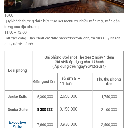
10:00
Quý khách thưởng thức bữa trưa set menu với nhiều món mới, món đặc
trưng của địa phương.
11:50 – 12:00
Tàu cập cảng Tuần Châu kết thúc hành trình trên vịnh, xe đưa Quý khách
quay trở về Hà Nội
Giá phòng Stellar of The Sea 2 ngày 1 đêm
Giá VNĐ áp dụng cho 1 khách
( Áp dụng đến ngày 30/12/2024)
Loại phòng
Trẻ em 5 –
Phụ thu phòng
Giá người lớn
11 tuổi
đơn
2,650,000
Junior Suite
5,300,000
1,750,000
3,150,000
Senior Suite
6,300,000
2,100,000
Executive
3,930,000
7,860,000
2,500,000
Suite