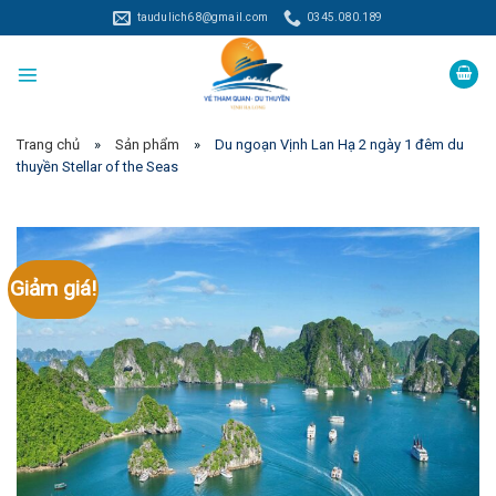
Skip
taudulich68@gmail.com
0345.080.189
to
content
Trang chủ
»
Sản phẩm
»
Du ngoạn Vịnh Lan Hạ 2 ngày 1 đêm du
thuyền Stellar of the Seas
Giảm giá!