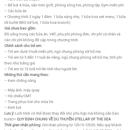
– Bể bơi 4 mùa, sân mini goft, phòng xông hơi, phòng tập Gym miễn phí
– Các bữa ăn
+ Chương trình 2 ngày 1 đêm: 1 bữa sáng nhẹ, 1 bữa trưa set menu, 1 bữa
tối bufet BBQ bể bơi, 1 bữa trưa brunch)
Giá chưa bao gồm:
Đồ uống trong các bữa ăn, VAT, phụ phí phòng đơn, chi phí cá nhân và
các chi phí không đề cập trong chương trình
Chính sách cho trẻ em:
– Trẻ em dưới 5 tuổi miễn phí, ngủ chung phòng với bố mẹ.
– Trẻ em từ 5 đến 11 tuổi ăn riêng, ngủ chung phòng với bố mẹ, tính phí
theo như bảng giá
– Trẻ em từ 12 tuổi trở lên tính như người lớn.
Những thứ cần mang theo:
– Kem chống nắng
– Máy ảnh, máy quay
– Hộ chiếu/CMT
– Trang phục bơi cho mùa hè
– Kính bơi
Lưu ý:
Lịch trình có thể được thay đổi cho phù hợp mà không cần báo
trước!<
QUY ĐỊNH CHUNG VỀ DU THUYỀN STELLAR OF THE SEA
Thời gian nhận phòng:
Giờ nhận phòng từ 12h15-12h30. Nếu quý khách