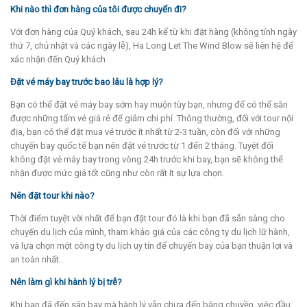
Khi nào thì đơn hàng của tôi được chuyển đi?
Với đơn hàng của Quý khách, sau 24h kể từ khi đặt hàng (không tính ngày
thứ 7, chủ nhật và các ngày lễ), Ha Long Let The Wind Blow sẽ liên hệ để
xác nhận đến Quý khách
Đặt vé máy bay trước bao lâu là hợp lý?
Bạn có thể đặt vé máy bay sớm hay muộn tùy bạn, nhưng để có thể săn
được những tấm vé giá rẻ để giảm chi phí. Thông thường, đối với tour nội
địa, bạn có thể đặt mua vé trước ít nhất từ 2-3 tuần, còn đối với những
chuyến bay quốc tế bạn nên đặt vé trước từ 1 đến 2 tháng. Tuyệt đối
không đặt vé máy bay trong vòng 24h trước khi bay, bạn sẽ không thể
nhận được mức giá tốt cũng như còn rất ít sự lựa chọn.
Nên đặt tour khi nào?
Thời điểm tuyệt vời nhất để bạn đặt tour đó là khi bạn đã sẵn sàng cho
chuyến du lịch của mình, tham khảo giá của các công ty du lịch lữ hành,
và lựa chọn một công ty du lịch uy tín để chuyến bay của bạn thuận lợi và
an toàn nhất..
Nên làm gì khi hành lý bị trễ?
Khi bạn đã đến sân bay mà hành lý vẫn chưa đến băng chuyền, việc đầu