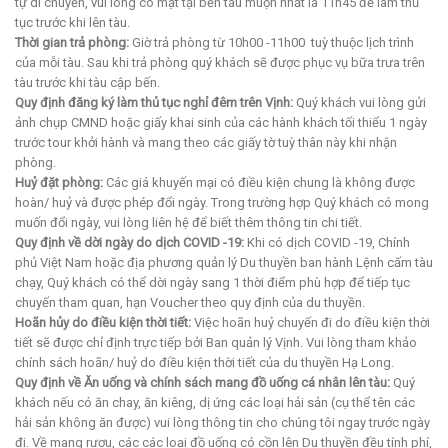
tự di chuyển, vui lòng có mặt tại bến tàu muộn nhất là 11h45 để làm thủ
tục trước khi lên tàu.
Thời gian trả phòng:
Giờ trả phòng từ 10h00 -11h00 tuỳ thuộc lịch trình
của mỗi tàu. Sau khi trả phòng quý khách sẽ được phục vụ bữa trưa trên
tàu trước khi tàu cập bến.
Quy định đăng ký làm thủ tục nghỉ đêm trên Vịnh:
Quý khách vui lòng gửi
ảnh chụp CMND hoặc giấy khai sinh của các hành khách tối thiểu 1 ngày
trước tour khởi hành và mang theo các giấy tờ tuỳ thân này khi nhận
phòng.
Huỷ đặt phòng:
Các giá khuyến mại có điều kiện chung là không được
hoàn/ huỷ và được phép đổi ngày. Trong trường hợp Quý khách có mong
muốn đổi ngày, vui lòng liên hệ để biết thêm thông tin chi tiết.
Quy định về dời ngày do dịch COVID -19:
Khi có dịch COVID -19, Chính
phủ Việt Nam hoặc địa phương quản lý Du thuyền ban hành Lệnh cấm tàu
chạy, Quý khách có thể dời ngày sang 1 thời điểm phù hợp để tiếp tục
chuyến tham quan, hạn Voucher theo quy định của du thuyền.
Hoãn hủy do điều kiện thời tiết:
Việc hoãn huỷ chuyến đi do điều kiện thời
tiết sẽ được chỉ định trực tiếp bởi Ban quản lý Vịnh. Vui lòng tham khảo
chính sách hoãn/ huỷ do điều kiện thời tiết của du thuyền Hạ Long.
Quy định về Ăn uống và chính sách mang đồ uống cá nhân lên tàu:
Quý
khách nếu có ăn chay, ăn kiêng, dị ứng các loại hải sản (cụ thể tên các
hải sản không ăn được) vui lòng thông tin cho chúng tôi ngay trước ngày
đi. Về mang rượu, các các loại đồ uống có cồn lên Du thuyền đều tính phí,