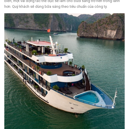
biển, một vài động tác thể dục sẽ làm cho buổi sáng trở nên trong lành
hơn. Quý khách sẽ dùng bữa sáng theo tiêu chuẩn của công ty.