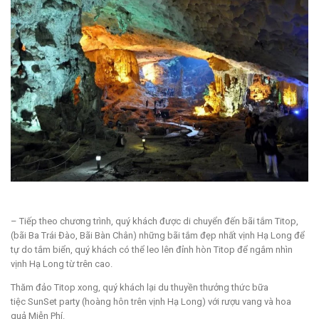
– Tiếp theo chương trình, quý khách được di chuyển đến bãi tắm Titop,
(bãi Ba Trái Đào, Bãi Bàn Chân) những bãi tắm đẹp nhất vịnh Hạ Long để
tự do tắm biển, quý khách có thể leo lên đỉnh hòn Titop để ngắm nhìn
vịnh Hạ Long từ trên cao.
Thăm đảo Titop xong, quý khách lại du thuyền thưởng thức bữa
tiệc SunSet party (hoàng hôn trên vịnh Hạ Long) với rượu vang và hoa
quả Miễn Phí.