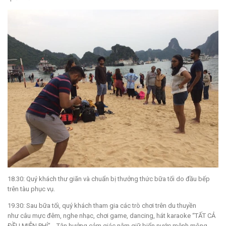
18.30: Quý khách thư giãn và chuẩn bị thưởng thức bữa tối do đầu bếp
trên tàu phục vụ.
19.30: Sau bữa tối, quý khách tham gia các trò chơi trên du thuyền
như câu mực đêm, nghe nhạc, chơi game, dancing, hát karaoke “TẤT CẢ
ĐỀU MIỄN PHÍ”… Tận hưởng cảm giác nằm giữ biển nước mênh mông