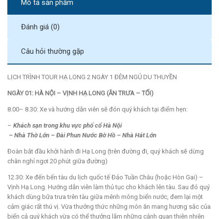
Mô tả sản phẩm
Đánh giá (0)
Câu hỏi thường gặp
LỊCH TRÌNH TOUR HẠ LONG 2 NGÀY 1 ĐÊM NGỦ DU THUYỀN
NGÀY 01: HÀ NỘI – VỊNH HẠ LONG (ĂN TRƯA – TỐI)
8.00– 8.30: Xe và hướng dẫn viên sẽ đón quý khách tại điểm hẹn:
–
Khách sạn trong khu vực phố cổ Hà Nội
– Nhà Thờ Lớn – Đài Phun Nước Bờ Hồ –
Nhà Hát Lớn
Đoàn bắt đầu khởi hành đi Hạ Long (trên đường đi, quý khách sẽ dừng
chân nghỉ ngơi 20 phút giữa đường)
12.30: Xe đến bến tàu du lịch quốc tế Đảo Tuần Châu (hoặc Hòn Gai) –
Vịnh Hạ Long. Hướng dẫn viên làm thủ tục cho khách lên tàu. Sau đó quý
khách dùng bữa trưa trên tàu giữa mênh mông biển nước, đem lại một
cảm giác rất thú vị. Vừa thưởng thức những món ăn mang hương sắc của
biển cả quý khách vừa có thể thưởng lãm những cảnh quan thiên nhiên