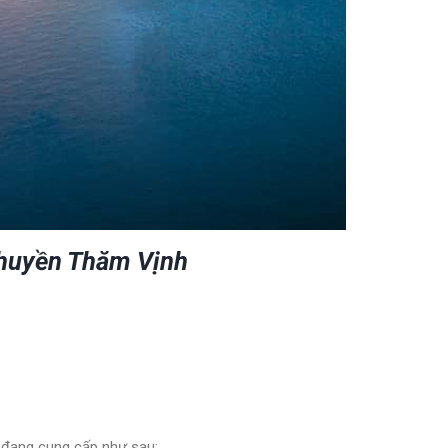
Thuyền Thăm Vịnh
đang cung cấp như sau: