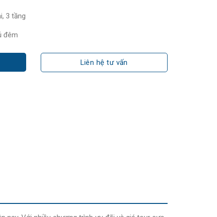
i, 3 tầng
gủ đêm
Liên hệ tư vấn