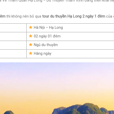
 mà Vé Tham Quan Hạ Long – Du Thuyền Thăm Vịnh
đang triển khai hi
 đêm
thì không nên bỏ qua
tour du thuyền Hạ Long 2 ngày 1 đêm
của 
Hà Nội – Hạ Long
02 ngày 01 đêm
Ngủ du thuyền
Hàng ngày