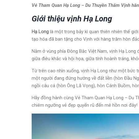
Vé Tham Quan Hạ Long – Du Thuyền Thăm Vịnh hân 
Giới thiệu vịnh Hạ Long
Hạ Long
là một trong bảy kì quan thiên nhiên thế g
tạo hóa đã ban tặng cho Vịnh với hàng trăm hòn đảo l
Nằm ở vùng phía Đông Bắc Việt Nam, vịnh Hạ Long được
giữa điêu khắc và hội họa, giữa tính hoành tráng, kh
Từ trên cao nhìn xuống, vịnh Hạ Long như một bức tr
một người đang đứng hướng về đất liền (hòn Đầu Ngư
ngồi câu cá (hòn Ông Lã Vọng), hòn Cánh Buồm, hòn
Hãy đồng hành cùng Vé Tham Quan Hạ Long – Du Th
chiêm ngưỡng vẻ đẹp quyến rũ đến mê hồn nơi đây!