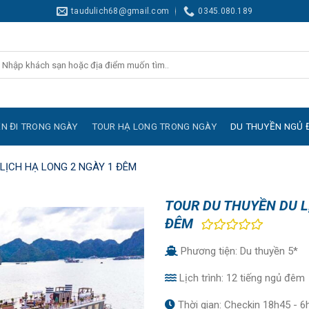
taudulich68@gmail.com
0345.080.189
ìm
iếm:
N ĐI TRONG NGÀY
TOUR HẠ LONG TRONG NGÀY
DU THUYỀN NGỦ 
LỊCH HẠ LONG 2 NGÀY 1 ĐÊM
TOUR DU THUYỀN DU L
ĐÊM
Phương tiện: Du thuyền 5*
Lịch trình: 12 tiếng ngủ đêm
Thời gian: Checkin 18h45 - 6