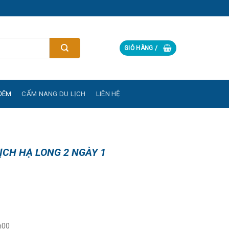
GIỎ HÀNG /
ĐÊM
CẨM NANG DU LỊCH
LIÊN HỆ
ỊCH HẠ LONG 2 NGÀY 1
h00