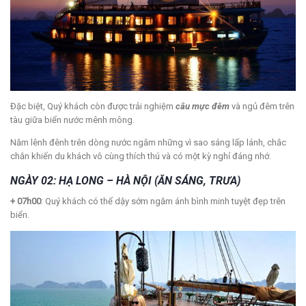
Đặc biệt, Quý khách còn được trải nghiệm
câu mực đêm
và ngủ đêm trên
tàu giữa biển nước mênh mông.
Nằm lênh đênh trên dòng nước ngắm những vì sao sáng lấp lánh, chắc
chắn khiến du khách vô cùng thích thú và có một kỳ nghỉ đáng nhớ.
NGÀY 02: HẠ LONG – HÀ NỘI (ĂN SÁNG, TRƯA)
+ 07h00
: Quý khách có thể dậy sớm ngắm ánh bình minh tuyệt đẹp trên
biển.