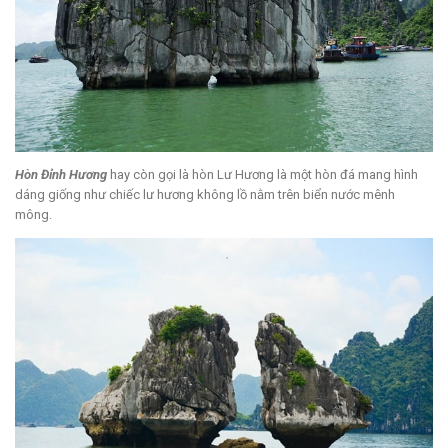
Hòn Đỉnh Hương
hay còn gọi là hòn Lư Hương là một hòn đá mang hình
dáng giống như chiếc lư hương không lồ nằm trên biển nước mênh
mông.