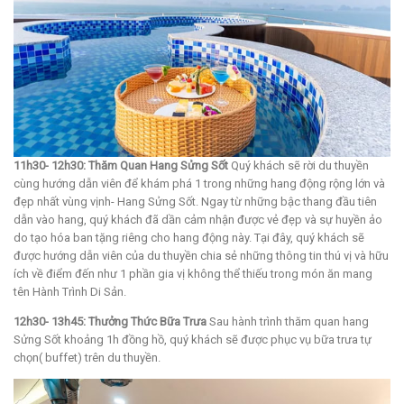
11h30- 12h30: Thăm Quan Hang Sửng Sốt
Quý khách sẽ rời du thuyền
cùng hướng dẫn viên để khám phá 1 trong những hang động rộng lớn và
đẹp nhất vùng vịnh- Hang Sửng Sốt. Ngay từ những bậc thang đầu tiên
dẫn vào hang, quý khách đã dần cảm nhận được vẻ đẹp và sự huyền ảo
do tạo hóa ban tặng riêng cho hang động này. Tại đây, quý khách sẽ
được hướng dẫn viên của du thuyền chia sẻ những thông tin thú vị và hữu
ích về điểm đến như 1 phần gia vị không thể thiếu trong món ăn mang
tên Hành Trình Di Sản.
12h30- 13h45: Thưởng Thức Bữa Trưa
Sau hành trình thăm quan hang
Sửng Sốt khoảng 1h đồng hồ, quý khách sẽ được phục vụ bữa trưa tự
chọn( buffet) trên du thuyền.