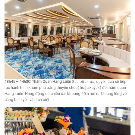
13h45 – 14h30: Thăm Quan Hang Luồn
Sau bữa trưa, quý khách sẽ tiếp
tục hành trình khám phá bằng thuyền chèo( hoặc kayak) để thăm quan
Hang Luồn. Hang động có chiều dài khoảng 40m mở ra 1 thung lũng vô
cùng bình yên và tách biệt.