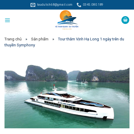
Skip
taudulich68@gmail.com
0345.080.189
to
content
Trang chủ
»
Sản phẩm
»
Tour thăm Vịnh Hạ Long 1 ngày trên du
thuyền Symphony