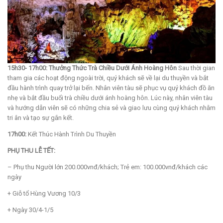
15h30- 17h00: Thưởng Thức Trà Chiều Dưới Ánh Hoàng Hôn
Sau thời gian
tham gia các hoạt động ngoài trời, quý khách sẽ về lại du thuyền và bắt
đầu hành trình quay trở lại bến. Nhân viên tàu sẽ phục vụ quý khách đồ ăn
nhẹ và bắt đầu buổi trà chiều dưới ánh hoàng hôn. Lúc này, nhân viên tàu
và hướng dẫn viên sẽ có những chia sẻ và giao lưu cùng quý khách nhằm
tri ân và tạo sự gắn kết.
17h00:
Kết Thúc Hành Trình Du Thuyền
PHỤ THU LỄ TẾT:
– Phụ thu Người lớn 200.000vnđ/khách; Trẻ em: 100.000vnđ/khách các
ngày
+ Giỗ tổ Hùng Vương 10/3
+ Ngày 30/4-1/5